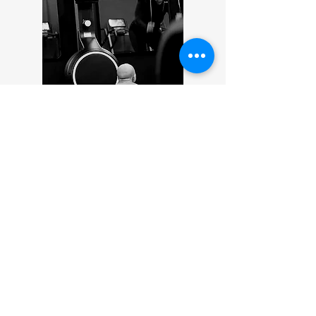
Reservér din plads!
Fornavn
Efternavn